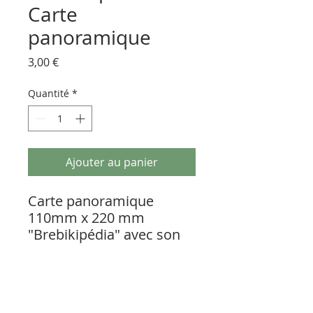
Carte
panoramique
Prix
3,00 €
Quantité
*
Ajouter au panier
Carte panoramique 
110mm x 220 mm 
"Brebikipédia" avec son 
enveloppe verte et sa 
mini carte "lauburu". 
Poids : 20g