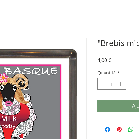
"Brebis m'
Prix
4,00 €
Quantité
*
Aj