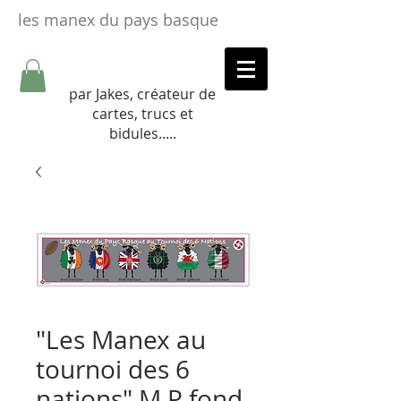
les manex du pays basque
par Jakes, créateur de
cartes, trucs et
bidules.....​
"Les Manex au
tournoi des 6
nations" M P fond