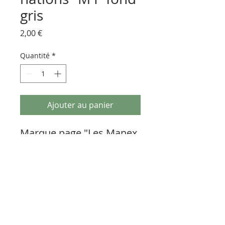
gris
Prix
2,00 €
Quantité
*
Ajouter au panier
Marque page "Les Manex 
1" fond gris