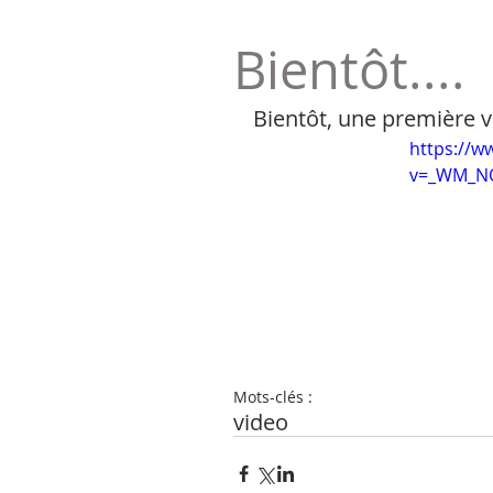
Bientôt....
Bientôt, une première vid
https://w
v=_WM_N
Mots-clés :
video