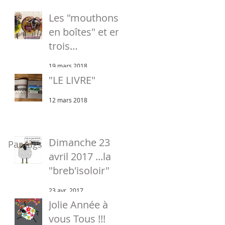
Les "mouthons
en boîtes" et en
trois
dimensions
19 mars 2018
"LE LIVRE"
12 mars 2018
Dimanche 23
Par tags
avril 2017 ...la
"breb'isoloir"
23 avr. 2017
Jolie Année à
vous Tous !!!